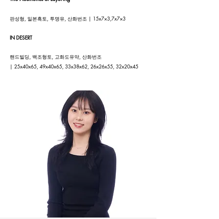
판성형, 일본흑토, 투명유, 산화번조 | 15x7×3,7x7×3
IN DESERT
핸드빌딩, 백조형토, 고화도유약, 산화번조
| 25x40x65, 49x40x65, 33x38x62, 26x26x55, 32x20x45