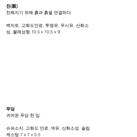
친(親)
친해지기 위해 흙과 흙을 연결하다.
백자토, 고화도안료, 투명유, 무시유, 산화소
성, 물레성형 10.5 x 10.5 x 9 
푸딩
귀여운 푸딩 한 입.
슈퍼소지, 고화도 안료, 색유, 산화소성, 슬립
캐스팅 7 x 7 x 5.5 