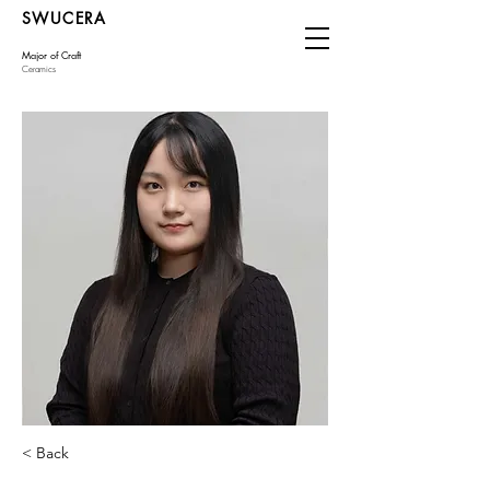
SWUCERA
Major of Craft
Ceramics
< Back