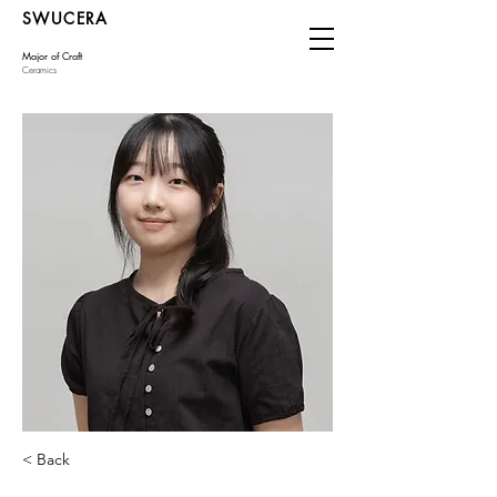
SWUCERA
Major of Craft
Ceramics
< Back